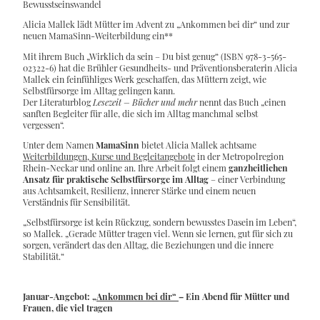
Bewusstseinswandel
Alicia Mallek lädt Mütter im Advent zu „Ankommen bei dir“ und zur
neuen MamaSinn-Weiterbildung ein**
Mit ihrem Buch „Wirklich da sein – Du bist genug“ (ISBN 978-3-565-
02322-6) hat die Brühler Gesundheits- und Präventionsberaterin Alicia
Mallek ein feinfühliges Werk geschaffen, das Müttern zeigt, wie
Selbstfürsorge im Alltag gelingen kann.
Der Literaturblog
Lesezeit – Bücher und mehr
nennt das Buch „einen
sanften Begleiter für alle, die sich im Alltag manchmal selbst
vergessen“.
Unter dem Namen
MamaSinn
bietet Alicia Mallek achtsame
Weiterbildungen, Kurse und Begleitangebote
in der Metropolregion
Rhein-Neckar und online an. Ihre Arbeit folgt einem
ganzheitlichen
Ansatz für praktische Selbstfürsorge im Alltag
– einer Verbindung
aus Achtsamkeit, Resilienz, innerer Stärke und einem neuen
Verständnis für Sensibilität.
„Selbstfürsorge ist kein Rückzug, sondern bewusstes Dasein im Leben“,
so Mallek. „Gerade Mütter tragen viel. Wenn sie lernen, gut für sich zu
sorgen, verändert das den Alltag, die Beziehungen und die innere
Stabilität.“
Januar-Angebot:
„Ankommen bei dir“
– Ein Abend für Mütter und
Frauen, die viel tragen