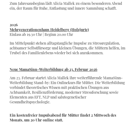
Zum Jahresausbeginn lädt Alicia Mallek zu einem besonderen Abend
ein, der Raum für Ruhe, Entlastung und innere Sammlung schafft.
2026
Mehrgenerationenhaus Heidelberg (Holzjurte)
Einlass ab 19.30 Uhr | Beginn 20.00 Uhr
Im Mittelpunkt stehen alltagstaugliche Impulse zu Stressregulation,
achtsamer Selbstfürsorge und kleinen Übungen, die Müttern helfen, im
Trubel des Familienlebens wieder bei sich anzukommen.
Neue MamaSinn-Weiterbildung ab 23. Februar 2026
Am 23. Februar startet Alicia Mallek ihre weiterführende MamaSinn-
Weiterbildung Stand-by: Ein Onlinekurs für Mütter. Die Weiterbildung
verbindet theoretisches Wissen mit praktischen Übungen aus
Achtsamkeit, Resilienzförderung, moderner Stressforschung sowie
Elementen aus EFT, NLP und salutogenetischer
Gesundheitspsychologie.
Ein kostenfreier Impulsabend für Mütter findet 2 Mittwoch des
Monats, um 20 Uhr online statt.