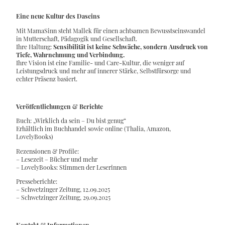
Eine neue Kultur des Daseins
Mit MamaSinn steht Mallek für einen achtsamen Bewusstseinswandel
in Mutterschaft, Pädagogik und Gesellschaft.
Ihre Haltung:
Sensibilität ist keine Schwäche, sondern Ausdruck von
Tiefe, Wahrnehmung und Verbindung.
Ihre Vision ist eine Familie- und Care-Kultur, die weniger auf
Leistungsdruck und mehr auf innerer Stärke, Selbstfürsorge und
echter Präsenz basiert.
Veröffentlichungen & Berichte
Buch: „Wirklich da sein – Du bist genug“
Erhältlich im Buchhandel sowie online (Thalia, Amazon,
LovelyBooks)
Rezensionen & Profile:
– Lesezeit – Bücher und mehr
– LovelyBooks: Stimmen der Leserinnen
Presseberichte:
– Schwetzinger Zeitung, 12.09.2025
– Schwetzinger Zeitung, 29.09.2025