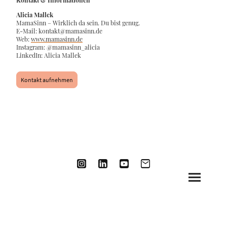
Kontakt & Informationen
Alicia Mallek
MamaSinn – Wirklich da sein. Du bist genug.
E-Mail: kontakt@mamasinn.de
Web:
www.mamasinn.de
Instagram: @mamasinn_alicia
LinkedIn: Alicia Mallek
Kontakt aufnehmen