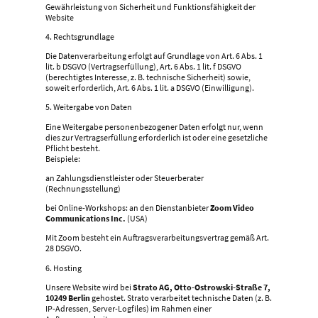
Gewährleistung von Sicherheit und Funktionsfähigkeit der
Website
4. Rechtsgrundlage
Die Datenverarbeitung erfolgt auf Grundlage von Art. 6 Abs. 1
lit. b DSGVO (Vertragserfüllung), Art. 6 Abs. 1 lit. f DSGVO
(berechtigtes Interesse, z. B. technische Sicherheit) sowie,
soweit erforderlich, Art. 6 Abs. 1 lit. a DSGVO (Einwilligung).
5. Weitergabe von Daten
Eine Weitergabe personenbezogener Daten erfolgt nur, wenn
dies zur Vertragserfüllung erforderlich ist oder eine gesetzliche
Pflicht besteht.
Beispiele:
an Zahlungsdienstleister oder Steuerberater
(Rechnungsstellung)
bei Online-Workshops: an den Dienstanbieter
Zoom Video
Communications Inc.
(USA)
Mit Zoom besteht ein Auftragsverarbeitungsvertrag gemäß Art.
28 DSGVO.
6. Hosting
Unsere Website wird bei
Strato AG, Otto-Ostrowski-Straße 7,
10249 Berlin
gehostet. Strato verarbeitet technische Daten (z. B.
IP-Adressen, Server-Logfiles) im Rahmen einer